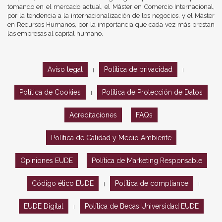
tomando en el mercado actual, el Máster en Comercio Internacional,
por la tendencia a la internacionalización de los negocios, y el Máster
en Recursos Humanos, por la importancia que cada vez más prestan
las empresas al capital humano.
Aviso legal
Política de privacidad
|
|
Política de Cookies
Política de Protección de Datos
|
Acreditaciones
FAQs
Política de Calidad y Medio Ambiente
Opiniones EUDE
Política de Marketing Responsable
Código ético EUDE
Política de compliance
|
|
EUDE Digital
Política de Becas Universidad EUDE
|