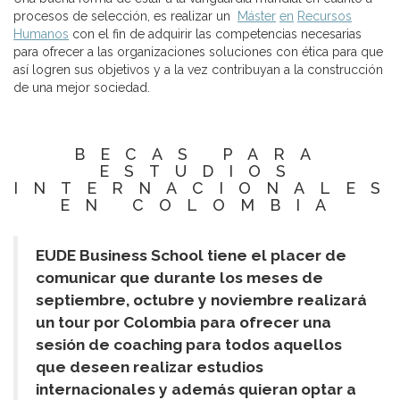
procesos de selección, es realizar un
M
á
s
t
e
r
e
n
Re
c
u
rs
o
s
Hu
m
ano
s
con el fin de adquirir las competencias necesarias
para ofrecer a las organizaciones soluciones con ética para que
así logren sus objetivos y a la vez contribuyan a la construcción
de una mejor sociedad.
BECAS PARA
ESTUDIOS
INTERNACIONALES
EN COLOMBIA
EUDE Business School tiene el placer de
comunicar que durante los meses de
septiembre, octubre y noviembre realizará
un tour por Colombia para ofrecer una
sesión de coaching para todos aquellos
que deseen realizar estudios
internacionales y además quieran optar a