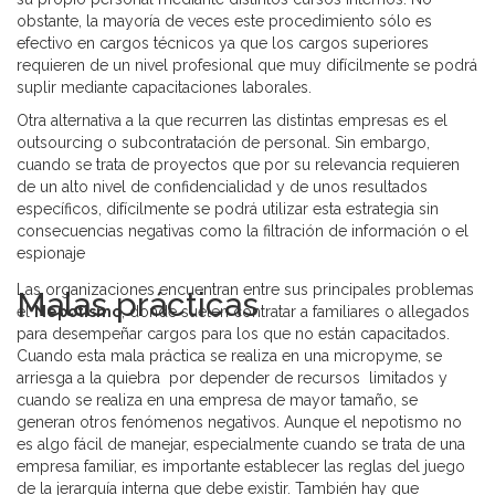
obstante, la mayoría de veces este procedimiento sólo es
efectivo en cargos técnicos ya que los cargos superiores
requieren de un nivel profesional que muy difícilmente se podrá
suplir mediante capacitaciones laborales.
Otra alternativa a la que recurren las distintas empresas es el
outsourcing o subcontratación de personal. Sin embargo,
cuando se trata de proyectos que por su relevancia requieren
de un alto nivel de confidencialidad y de unos resultados
específicos, difícilmente se podrá utilizar esta estrategia sin
consecuencias negativas como la filtración de información o el
espionaje
Las organizaciones encuentran entre sus principales problemas
Malas prácticas
el
Nepotismo
, donde suelen contratar a familiares o allegados
para desempeñar cargos para los que no están capacitados.
Cuando esta mala práctica se realiza en una micropyme, se
arriesga a la quiebra por depender de recursos limitados y
cuando se realiza en una empresa de mayor tamaño, se
generan otros fenómenos negativos. Aunque el nepotismo no
es algo fácil de manejar, especialmente cuando se trata de una
empresa familiar, es importante establecer las reglas del juego
de la jerarquía interna que debe existir. También hay que