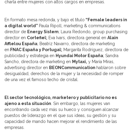
charla entre mujeres con altos cargos en empresas.
En formato mesa redonda, y bajo el título
“Female leaders in
a digital world”
Paula Ripoll, marketing & communications
director de
Energy Sistem
; Laura Redondo, group purchasing
director en
Cortefiel;
Eva Ivars, directora general en
Alain
Afflelou
España
; Beatriz Navarro, directora de marketing
en
FNAC España y Portugal;
Margarita Rodríguez, directora de
publicidad y estrategia en
Hyundai Motor España
; Sandra
Sancho, directora de marketing en
Mytaxi,
y María Miras,
advertising director en
BEON
Communication
hablaron sobre
desigualdad, derechos de la mujer y la necesidad de romper
de una vez el famoso techo de cristal.
El sector tecnológico, marketero y publicitario no es
ajeno a esta situación
. Sin embargo, las mujeres van
encontrando cada vez más su hueco y consiguen alcanzar
puestos de liderazgo en el que sus ideas, su gestión y su
capacidad de mando hacen mejorar el rendimiento de las
empresas.