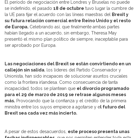
El período de negociación entre Londres y Bruselas no puede
se indefinido, el pasado
18 de octubre
tuvo lugar la cumbre de
la UE para fijar el acuerdo con las líneas maestras del
Brexit y
su futura relación comercial entre Reino Unido y el resto
de Europa.
Celebrando así, que finalmente ambas partes
habían llegado a un acuerdo, sin embargo, Theresa May
presentó el mismo plan político de siempre, inaceptable para
ser aprobado por Europa.
Las negociaciones del Brexit se están convirtiendo en un
callejón sin salida
, los líderes del Partido Conservador y
Unionista, han sido incapaces de solucionar asuntos cruciales
como la frontera irlandesa. Como consecuencia de tanta
incapacidad, todos se plantean que
el divorcio programado
para el 29 de marzo de 2019 se retrase algunos meses
más.
Provocando que la confianza y el crédito de la primera
ministra entre los suyos empiece a agotarse y e
l futuro del
Brexit sea cada vez más incierto.
A pesar de estos desacuerdos,
este proceso presenta unas
fechas indispensables,
que nos permiten entender toda esta