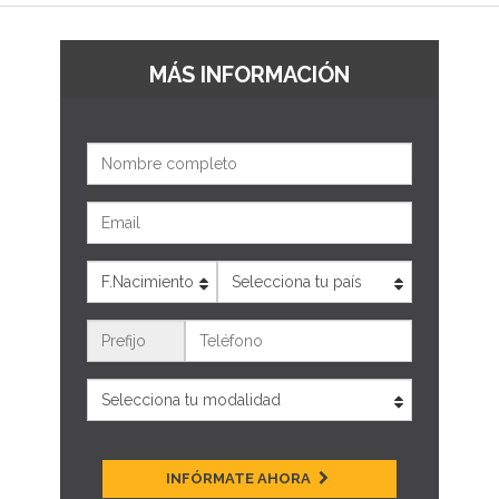
MÁS INFORMACIÓN
Nombre
Email
Edad
País
Teléfono
INFÓRMATE AHORA