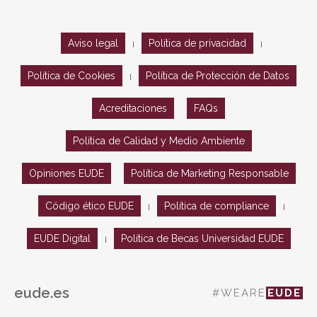
Aviso legal
Política de privacidad
|
|
Política de Cookies
Política de Protección de Datos
|
Acreditaciones
FAQs
Política de Calidad y Medio Ambiente
Opiniones EUDE
Política de Marketing Responsable
Código ético EUDE
Política de compliance
|
|
EUDE Digital
Política de Becas Universidad EUDE
|
eude.es
#WEARE
EUDE