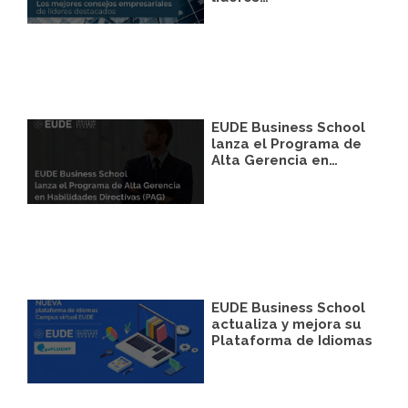
Legitimación:
Únicamente trataremos sus
datos con su consentimiento previo, que
podrá facilitarnos mediante la casilla
correspondiente establecida al efecto.
Destinatarios:
Con carácter general, sólo el
personal de nuestra entidad que esté
debidamente autorizado podrá tener
conocimiento de la información que le
EUDE Business School
pedimos.
lanza el Programa de
Alta Gerencia en…
Derechos:
Tiene derecho a saber qué
información tenemos sobre usted, corregirla
y eliminarla, tal y como se explica en la
información adicional disponible en nuestra
página web.
Información adicional:
Más información
en el apartado “SUS DATOS SEGUROS” de
nuestra página web.
EUDE Business School
actualiza y mejora su
Plataforma de Idiomas