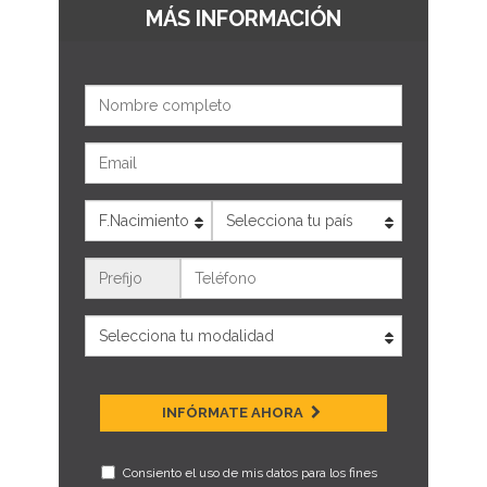
MÁS INFORMACIÓN
Nombre
Email
Edad
País
Teléfono
INFÓRMATE AHORA
Consiento el uso de mis datos para los fines