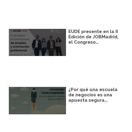
correspondiente establecida al efecto.
Destinatarios:
Con carácter general, sólo el
personal de nuestra entidad que esté
debidamente autorizado podrá tener
conocimiento de la información que le
pedimos.
EUDE presente en la II
Derechos:
Tiene derecho a saber qué
Edición de JOBMadrid,
información tenemos sobre usted, corregirla
el Congreso…
y eliminarla, tal y como se explica en la
información adicional disponible en nuestra
página web.
Información adicional:
Más información
en el apartado “SUS DATOS SEGUROS” de
nuestra página web.
¿Por qué una escuela
de negocios es una
apuesta segura…