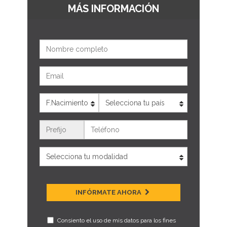
MÁS INFORMACIÓN
Nombre
Email
Edad
País
Teléfono
INFÓRMATE AHORA
Consiento el uso de mis datos para los fines