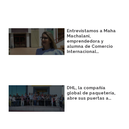
correspondiente establecida al efecto.
Destinatarios:
Con carácter general, sólo el
personal de nuestra entidad que esté
debidamente autorizado podrá tener
conocimiento de la información que le
pedimos.
Entrevistamos a Maha
Derechos:
Tiene derecho a saber qué
Machalani,
información tenemos sobre usted, corregirla
emprendedora y
y eliminarla, tal y como se explica en la
alumna de Comercio
información adicional disponible en nuestra
Internacional…
página web.
Información adicional:
Más información
en el apartado “SUS DATOS SEGUROS” de
nuestra página web.
DHL, la compañía
global de paquetería,
abre sus puertas a…