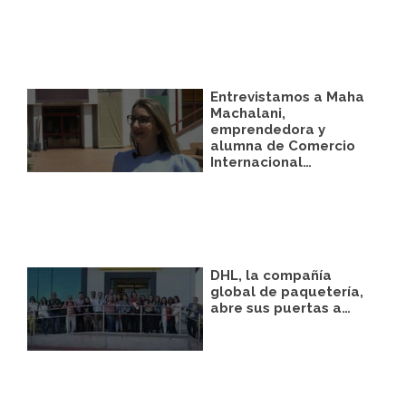
correspondiente establecida al efecto.
Destinatarios:
Con carácter general, sólo el
personal de nuestra entidad que esté
debidamente autorizado podrá tener
conocimiento de la información que le
pedimos.
Entrevistamos a Maha
Derechos:
Tiene derecho a saber qué
Machalani,
información tenemos sobre usted, corregirla
emprendedora y
y eliminarla, tal y como se explica en la
alumna de Comercio
información adicional disponible en nuestra
Internacional…
página web.
Información adicional:
Más información
en el apartado “SUS DATOS SEGUROS” de
nuestra página web.
DHL, la compañía
global de paquetería,
abre sus puertas a…