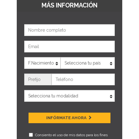
MÁS INFORMACIÓN
Nombre
Email
Edad
País
Teléfono
INFÓRMATE AHORA
Consiento el uso de mis datos para los fines