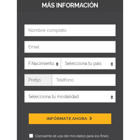
MÁS INFORMACIÓN
Nombre
Email
Edad
País
Teléfono
INFÓRMATE AHORA
Consiento el uso de mis datos para los fines