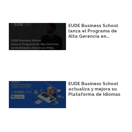
correspondiente establecida al efecto.
Destinatarios:
Con carácter general, sólo el
personal de nuestra entidad que esté
debidamente autorizado podrá tener
conocimiento de la información que le
EUDE Business School
pedimos.
lanza el Programa de
Alta Gerencia en…
Derechos:
Tiene derecho a saber qué
información tenemos sobre usted, corregirla
y eliminarla, tal y como se explica en la
información adicional disponible en nuestra
página web.
Información adicional:
Más información
en el apartado “SUS DATOS SEGUROS” de
nuestra página web.
EUDE Business School
actualiza y mejora su
Plataforma de Idiomas