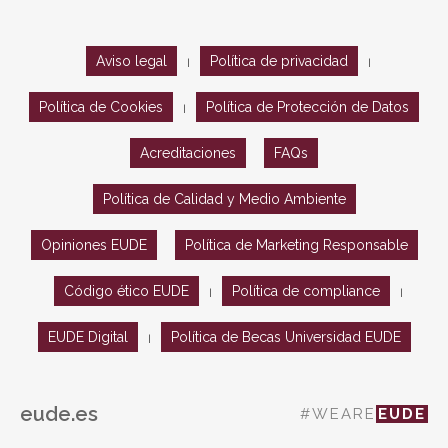
Aviso legal
Política de privacidad
|
|
Política de Cookies
Política de Protección de Datos
|
Acreditaciones
FAQs
Política de Calidad y Medio Ambiente
Opiniones EUDE
Política de Marketing Responsable
Código ético EUDE
Política de compliance
|
|
EUDE Digital
Política de Becas Universidad EUDE
|
eude.es
#WEARE
EUDE